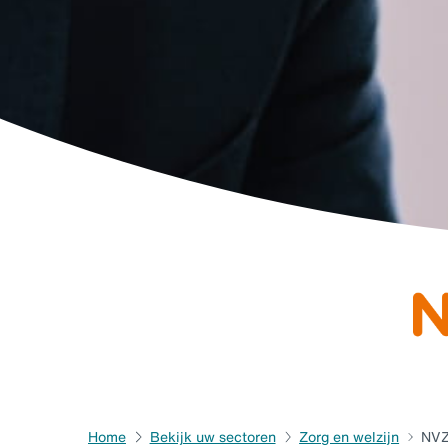
Home
Bekijk uw sectoren
Zorg en welzijn
NV