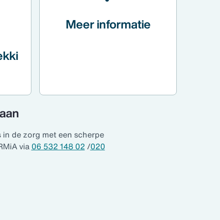
Meer informatie
ekki
 aan
s in de zorg met een scherpe
RMiA via
06 532 148 02
/
020