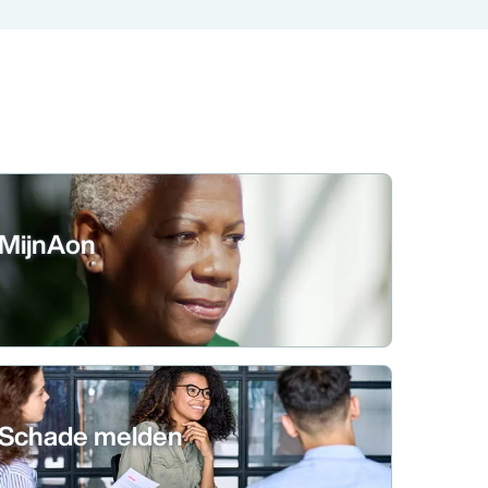
MijnAon
Schade melden