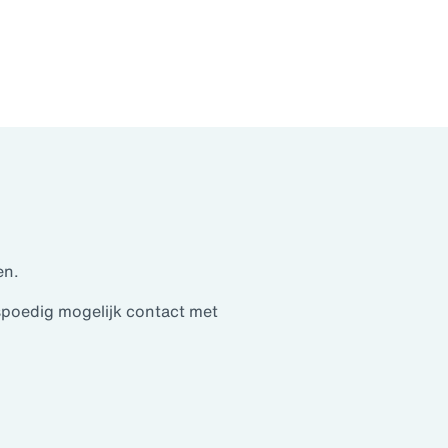
 contacten met de verzekeringsmaatschappij.
en.
spoedig mogelijk contact met