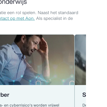
 onderwijs
atie een rol spelen. Naast het standaard
tact op met Aon.
Als specialist in de
ber
SVV
a- en cyberrisico's worden vrijwel
De verkeersv