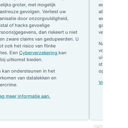
elijks groter, met mogelijk
een ongeval 
astreuze gevolgen. Verliest uw
alle medewerk
anisatie door onzorgvuldigheid,
weg op gaan.
fstal of hacks gevoelige
gaten in de 
rsoons)gegevens, dan riskeert u niet
verzekeringe
een zware claims van gedupeerden. U
Naast eigen 
pt ook het risico van flinke
voor gedetac
tes. Een
Cyberverzekering
kan
uitzendkracht
rbij uitkomst bieden.
stagiair(e)s 
 kan ondersteunen in het
oproepkrachte
rkomen van datalekken en
Vraag meer in
ercrime.
ag meer informatie aan.