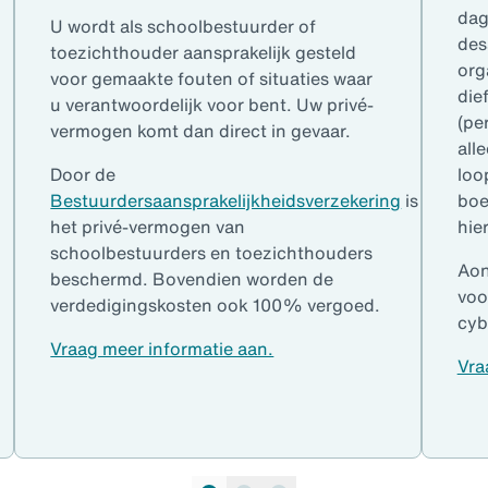
dag
U wordt als schoolbestuurder of
des
toezichthouder aansprakelijk gesteld
org
voor gemaakte fouten of situaties waar
die
u verantwoordelijk voor bent. Uw privé-
(pe
vermogen komt dan direct in gevaar.
all
Door de
loo
Bestuurdersaansprakelijkheidsverzekering
is
boe
het privé-vermogen van
hie
schoolbestuurders en toezichthouders
Aon
beschermd. Bovendien worden de
voo
verdedigingskosten ook 100% vergoed.
cyb
Vraag meer informatie aan.
Vra