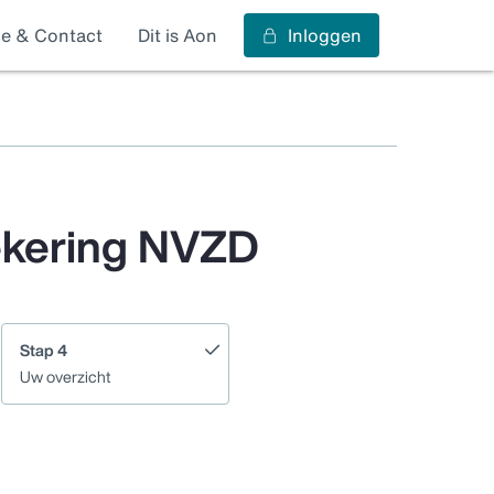
ce & Contact
Dit is Aon
Inloggen
ekering NVZD