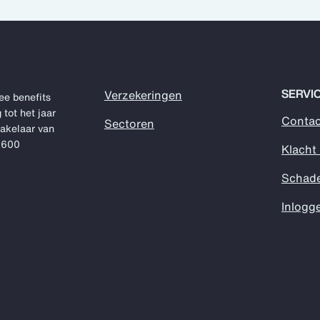
SERVI
Verzekeringen
ee benefits
 tot het jaar
Contac
Sectoren
makelaar van
1.600
Klacht
Schad
Inlogg