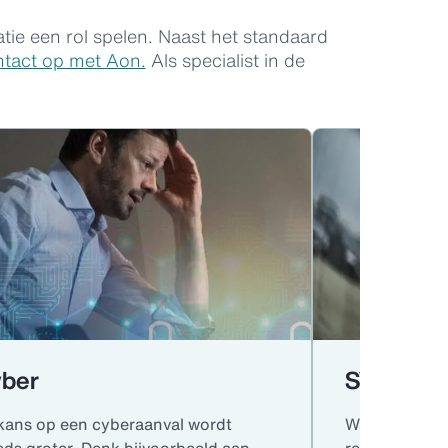
atie een rol spelen. Naast het standaard
tact op met Aon.
Als specialist in de
ber
SVV
kans op een cyberaanval wordt
Wat als uw m
eds groter. Denk bijvoorbeeld aan
reizen en on