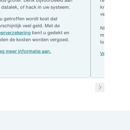
 datalek, of hack in uw systeem.
krijgen? Met
vergoed.
 u getroffen wordt kost dat
rschijnlijk veel geld. Met de
Niet alleen a
erverzekering
bent u gedekt en
maar ook bijv
den de kosten worden vergoed.
lopend, of me
ag meer informatie aan.
Vraag meer in