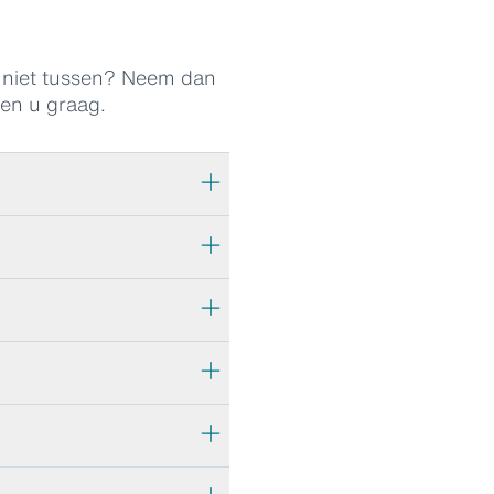
r niet tussen? Neem dan
pen u graag.
inzicht in uw verzekeringen
 te kunnen loggen op uw
ofiteren van de voordelen
ee we het voor u als
contactpersoon communiceren,