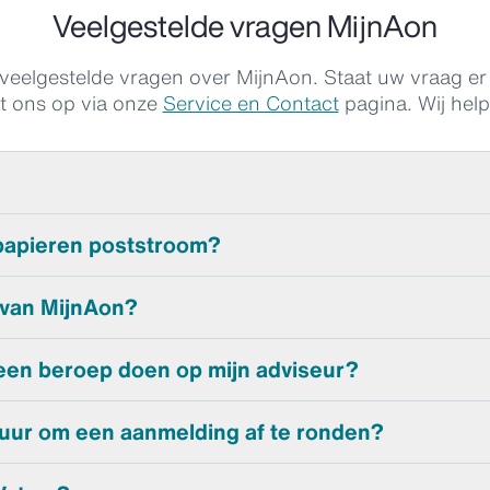
Veelgestelde vragen MijnAon
l veelgestelde vragen over
MijnAon
. Staat uw vraag e
t ons op via onze
Service en Contact
pagina. Wij hel
le omgeving voor u als zakelijke klant. Met
MijnAon
heeft u 
papieren poststroom?
g, waar en wanneer u wilt.
Vraag hier een account aan
om in
eringszaken nog gewoon per post.
 van MijnAon?
van Aon? Ja, dan kunt u zich
aanmelden
voor
MijnAon
en pr
 een beroep doen op mijn adviseur?
ving.
 altijd voor u klaarstaan.
MijnAon
is een extra service waarm
uur om een aanmelding af te ronden?
r maken uw verzekeringszaken te regelen.
in het vaandel. Wij willen zeker zijn dat we met de juiste 