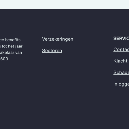
SERVI
Verzekeringen
ee benefits
 tot het jaar
Contac
Sectoren
makelaar van
1.600
Klacht
Schad
Inlogg