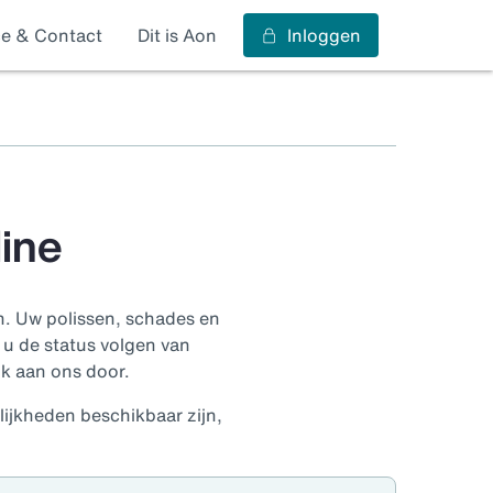
ce & Contact
Dit is Aon
Inloggen
line
n
. Uw polissen, schades en
t u de status volgen van
jk aan ons door.
ijkheden beschikbaar zijn,