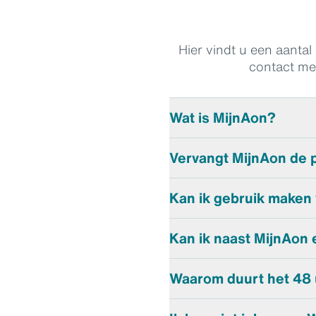
Hier vindt u een aanta
contact me
Wat is MijnAon?
MijnAon
is de nieuwe digita
Vervangt MijnAon de 
in één (beveiligde) omgevin
persoonlijke
MijnAon
.
Nee. U ontvangt uw verzek
Kan ik gebruik maken
Bent u een zakelijke klant 
Kan ik naast MijnAon
van uw eigen digitale omge
Uw adviseur blijft natuurlijk
Waarom duurt het 48 
ondernemer nog makkelijke
Privacy staat bij ons hoog 