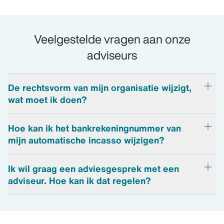
Veelgestelde vragen aan onze
adviseurs
De rechtsvorm van mijn organisatie wijzigt,
wat moet ik doen?
Neem altijd contact met ons op als de rechtsvorm van
Hoe kan ik het bankrekeningnummer van
uw organisatie verandert. Een wijziging van de
mijn automatische incasso wijzigen?
rechtsvorm kan gevolgen hebben voor uw dekking en
verzekering.
Stuur een e-mail naar
onderwijs.welzijn@aon.nl
. Wij
Ik wil graag een adviesgesprek met een
sturen u vervolgens een machtigingsformulier toe,
adviseur. Hoe kan ik dat regelen?
waarmee u het bankrekeningnummer kunt wijzigen.
U kunt eenvoudig zelf een afspraak inplannen via onze
online afsprakenplanner
. Kies bij het maken van de