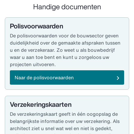
afspraak voor ‘Onderwijs & Welzijn’. Liever direct
Handige documenten
telefonisch contact? U kunt ons ook bellen via
085 -
888 83 39
. We helpen u graag verder!
Polisvoorwaarden
De polisvoorwaarden voor de bouwsector geven
duidelijkheid over de gemaakte afspraken tussen
u en de verzekeraar. Zo weet u als bouwbedrijf
waar u aan toe bent en kunt u zorgeloos uw
projecten uitvoeren.
Naar de polisvoorwaarden
Verzekeringskaarten
De verzekeringskaart geeft in één oogopslag de
belangrijkste informatie over uw verzekering. Als
architect ziet u snel wat wel en niet is gedekt,