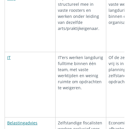
structureel mee in
vaste werk
vaste roosters en
langdurige
werken onder leiding
binnen éé
van dezelfde
organisati
arts/praktijkeigenaar.
IT
IT’ers werken langdurig
Of de zelf
fulltime binnen één
vrij is in 
team, met vaste
planning. 
werktijden en weinig
zelfstand
ruimte om opdrachten
opdrachtge
te weigeren.
Belastingadvies
Zelfstandige fiscalisten
Economis
werken exclusief voor
afhankelij