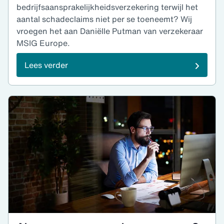
bedrijfsaansprakelijkheidsverzekering terwijl het
aantal schadeclaims niet per se toeneemt? Wij
vroegen het aan Daniëlle Putman van verzekeraar
MSIG Europe.
Lees verder