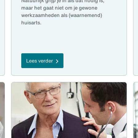
Natuurlijk grijp je in als dat nodig is,
maar het gaat niet om je gewone
werkzaamheden als (waarnemend)
huisarts.
Lees verder