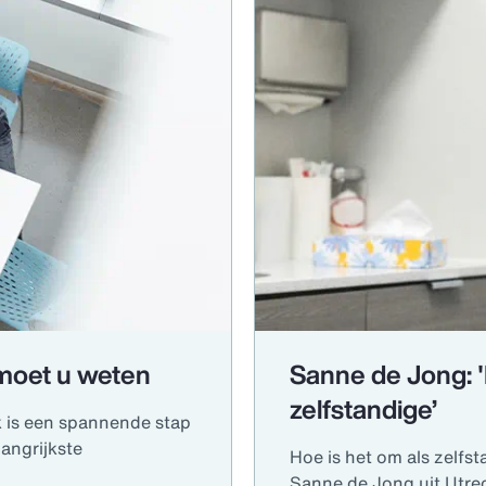
t moet u weten
Sanne de Jong: 'M
zelfstandige’
k is een spannende stap
langrijkste
Hoe is het om als zelfs
Sanne de Jong uit Utrec