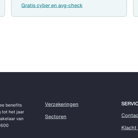
Gratis cyber en avg-check
SERVI
Verzekeringen
ee benefits
 tot het jaar
Contac
Sectoren
makelaar van
1.600
Klacht