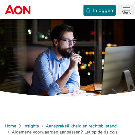
Inloggen
Menu
Home
Insights
Aansprakelijkheid en rechtsbijstand
Algemene voorwaarden aanpassen? Let op de risico's