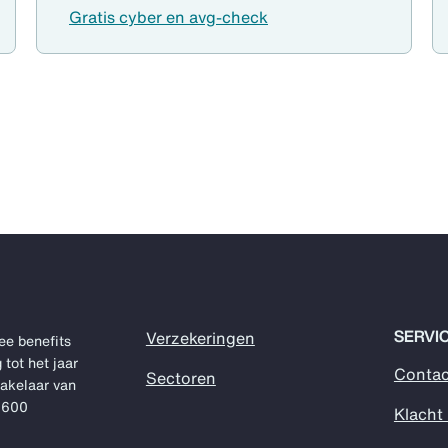
Gratis cyber en avg-check
SERVI
Verzekeringen
ee benefits
 tot het jaar
Contac
Sectoren
makelaar van
1.600
Klacht