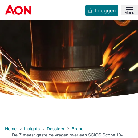
Inloggen
Menu
Home
Insights
Dossiers
Brand
De 7 meest gestelde vragen over een SCIOS Scope 10-