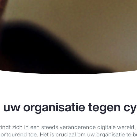
uw organisatie tegen cyb
indt zich in een steeds veranderende digitale wereld,
oortdurend toe. Het is cruciaal om uw organisatie te