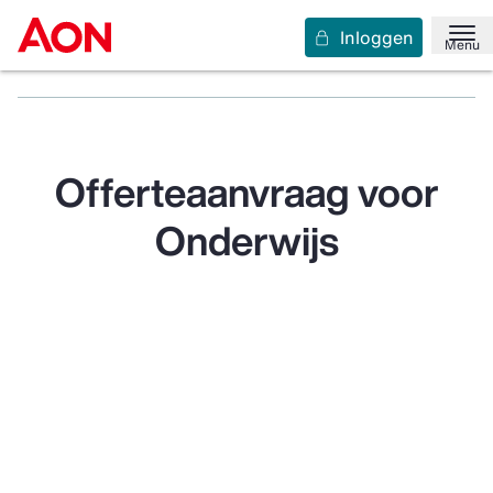
Inloggen
Home
Bekijk uw sectoren
Onderwijs
Menu
Primair- en voortgezet onderwijs
Aanvragen
Offerteaanvraag voor
Onderwijs