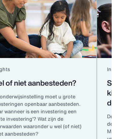
ights
Insights
l of niet aanbesteden?
Stijgende
kinderopv
 onderwijsinstelling moet u grote
doen
esteringen openbaar aanbesteden.
r wanneer is een investering een
De premielast
ote investering’? Wat zijn de
de laatste ja
rwaarden waaronder u wel (of niet)
Maar wat heef
t aanbesteden?
veroorzaakt?