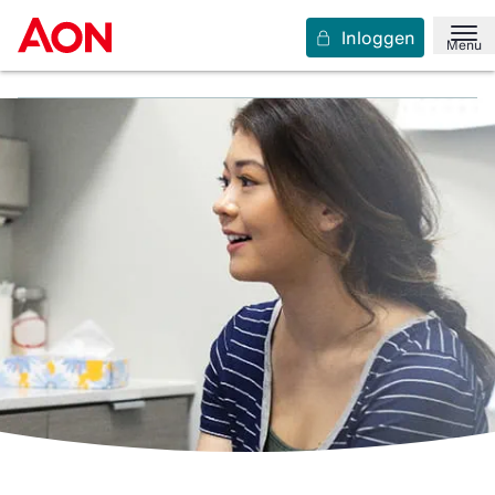
Inloggen
Home
Insights
Personeel, gezondheid en inkomen
Menu
Stappenplan voor beginnende huisartsen deel 2