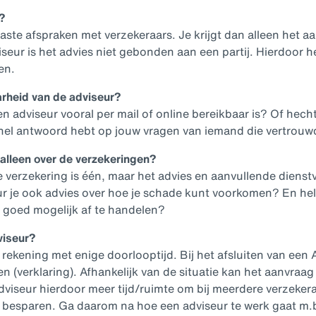
?
ste afspraken met verzekeraars. Je krijgt dan alleen het a
seur is het advies niet gebonden aan een partij. Hierdoor he
en.
arheid van de adviseur?
en adviseur vooral per mail of online bereikbaar is? Of hech
nel antwoord hebt op jouw vragen van iemand die vertrouwd
 alleen over de verzekeringen?
 verzekering is één, maar het advies en aanvullende dienst
eur je ook advies over hoe je schade kunt voorkomen? En he
 goed mogelijk af te handelen?
viseur?
ekening met enige doorlooptijd. Bij het afsluiten van een 
(verklaring). Afhankelijk van de situatie kan het aanvraag 
dviseur hierdoor meer tijd/ruimte om bij meerdere verzekera
e besparen. Ga daarom na hoe een adviseur te werk gaat m.