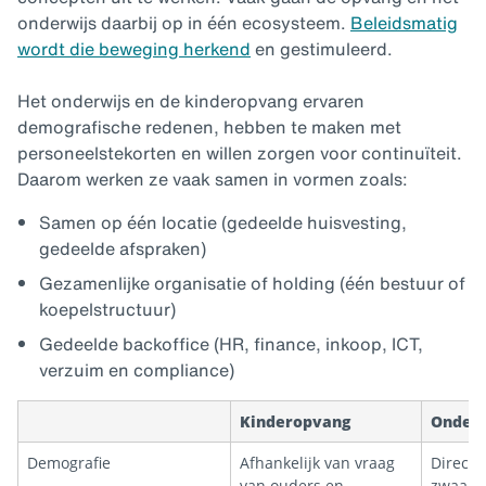
onderwijs daarbij op in één ecosysteem.
Beleidsmatig
wordt die beweging herkend
en gestimuleerd.
Het onderwijs en de kinderopvang ervaren
demografische redenen, hebben te maken met
personeelstekorten en willen zorgen voor continuïteit.
Daarom werken ze vaak samen in vormen zoals:
Samen op één locatie (gedeelde huisvesting,
gedeelde afspraken)
Gezamenlijke organisatie of holding (één bestuur of
koepelstructuur)
Gedeelde backoffice (HR, finance, inkoop, ICT,
verzuim en compliance)
Kinderopvang
Onderw
Demografie
Afhankelijk van vraag
Direct 
van ouders en
zwaarw