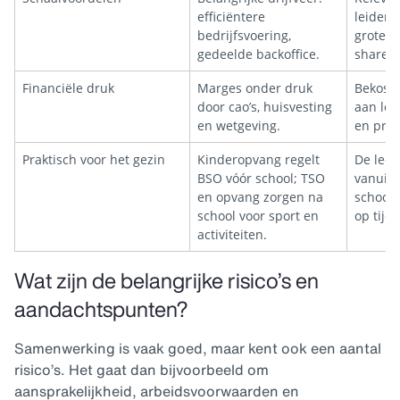
efficiëntere
leidend:
bedrijfsvoering,
grotere
gedeelde backoffice.
shared 
Financiële druk
Marges onder druk
Bekosti
door cao’s, huisvesting
aan lee
en wetgeving.
en pres
Praktisch voor het gezin
Kinderopvang regelt
De leer
BSO vóór school; TSO
vanuit 
en opvang zorgen na
school 
school voor sport en
op tijd.
activiteiten.
Wat zijn de belangrijke risico’s en
aandachtspunten?
Samenwerking is vaak goed, maar kent ook een aantal
risico’s. Het gaat dan bijvoorbeeld om
aansprakelijkheid, arbeidsvoorwaarden en