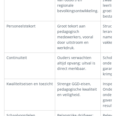
regionale
leerling
bevolkingsontwikkeling.
groei b
bestaan
Personeelstekort
Groot tekort aan
Structu
pedagogisch
leraren
medewerkers, vooral
name i
door uitstroom en
vakken 
werkdruk.
Continuïteit
Ouders verwachten
Schole
altijd opvang; uitval is
onderwi
direct merkbaar.
garande
krimp.
Kwaliteitseisen en toezicht
Strenge GGD-eisen,
Inspect
pedagogische kwaliteit
Onderw
en veiligheid.
onderwi
govern
resulta
Schaalvoordelen
Belangrijke drijfveer:
Relevan