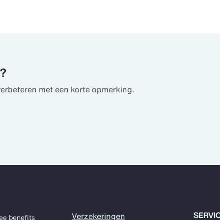
u?
verbeteren met een korte opmerking.
SERVI
Verzekeringen
ee benefits