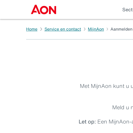
Sect
Home
Service en contact
MijnAon
Aanmelden
Met MijnAon kunt u u
Meld u n
Let op:
Een MijnAon‑ac