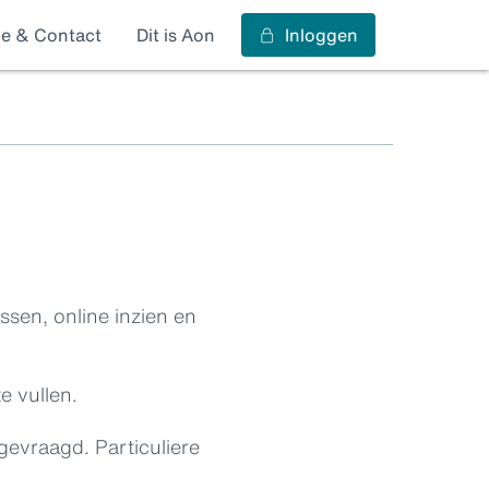
ce & Contact
Dit is Aon
Inloggen
sen, online inzien en
e vullen.
evraagd. Particuliere