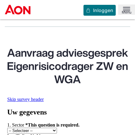
Inloggen
Home
Verzekeringen
Personeel, gezondheid en inkomen
Menu
Eigenrisicodrager ZW en WGA
Aanvragen
Aanvraag adviesgesprek
Eigenrisicodrager ZW en
WGA