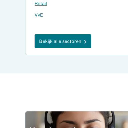
Retail
VvE
Bekijk alle sectoren