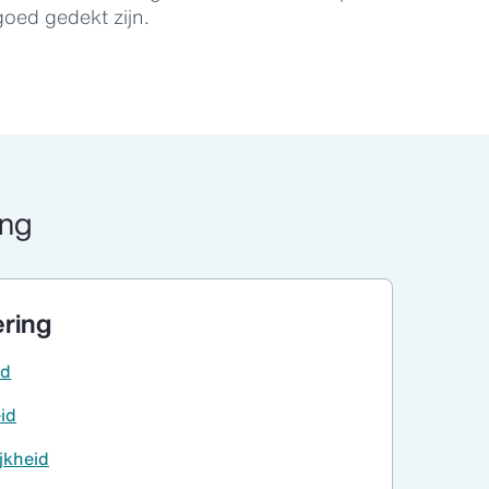
goed gedekt zijn.
ing
ering
id
id
jkheid