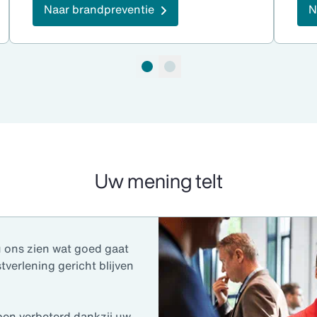
Naar brandpreventie
N
Uw mening telt
u ons zien wat goed gaat
verlening gericht blijven
ben verbeterd dankzij uw