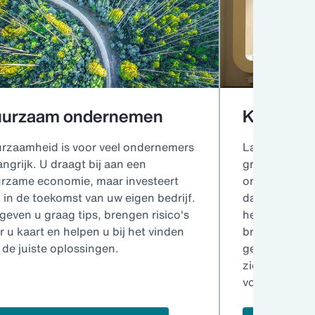
urzaam ondernemen
Krijg gri
rzaamheid is voor veel ondernemers
Langdurige z
angrijk. U draagt bij aan een
grote gevolg
rzame economie, maar investeert
organisatie. H
 in de toekomst van uw eigen bedrijf.
daarom zo go
 geven u graag tips, brengen risico's
hebben. Wij h
r u kaart en helpen u bij het vinden
brengen van 
 de juiste oplossingen.
geven u infor
ziekteverzuim
voorkomen.